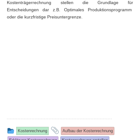
Kostenträgerrechnung stellen die Grundlage für
Entscheidungen dar z.B. Optimales Produktionsprogramm
oder die kurzfristige Preisuntergrenze.
This
and
Kostenrechnung
Aufbau der Kostenrechnung
entry
tagged