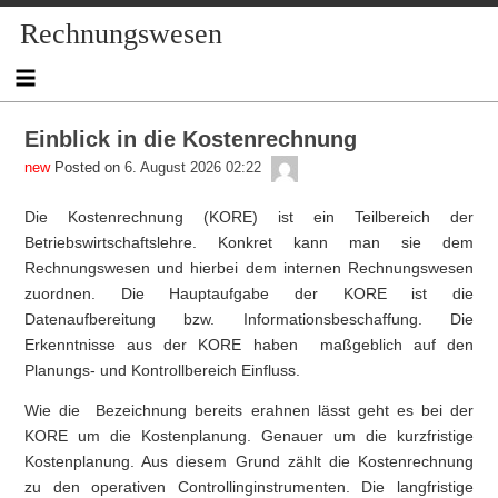
Skip
Skip
Skip
Skip
Skip
Skip
Skip
Skip
Skip
Rechnungswesen
to
to
to
to
to
to
to
to
to
content
NAV_MENU-
NAV_MENU-
NAV_MENU-
NAV_MENU-
MSCHANDL
TEXT-
TEXT-
TEXT-
2
3
4
5
3
4
2
Einblick in die Kostenrechnung
admin
Posted on
6. August 2026 02:22
Die Kostenrechnung (KORE) ist ein Teilbereich der
Betriebswirtschaftslehre. Konkret kann man sie dem
Rechnungswesen und hierbei dem internen Rechnungswesen
zuordnen. Die Hauptaufgabe der KORE ist die
Datenaufbereitung bzw. Informationsbeschaffung. Die
Erkenntnisse aus der KORE haben maßgeblich auf den
Planungs- und Kontrollbereich Einfluss.
Wie die Bezeichnung bereits erahnen lässt geht es bei der
KORE um die Kostenplanung. Genauer um die kurzfristige
Kostenplanung. Aus diesem Grund zählt die Kostenrechnung
zu den operativen Controllinginstrumenten. Die langfristige