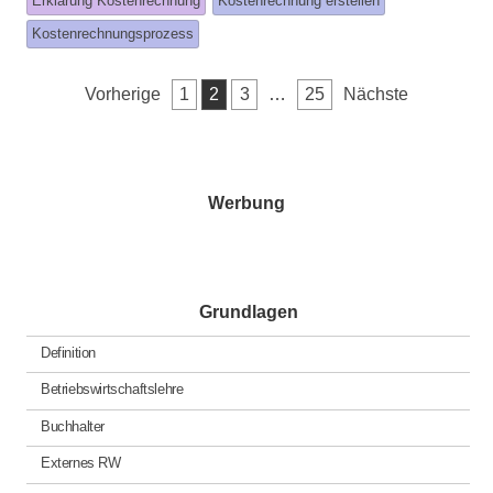
Erklärung Kostenrechnung
Kostenrechnung erstellen
was
Kostenrechnungsprozess
posted
in
Seitennummerierung
Vorherige
1
2
3
…
25
Nächste
der
Beiträge
Werbung
Grundlagen
Definition
Betriebswirtschaftslehre
Buchhalter
Externes RW