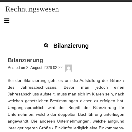
Skip
Skip
Skip
Skip
Skip
Skip
Skip
Skip
Skip
Rechnungswesen
to
to
to
to
to
to
to
to
to
content
NAV_MENU-
NAV_MENU-
NAV_MENU-
NAV_MENU-
MSCHANDL
TEXT-
TEXT-
TEXT-
2
3
4
5
3
4
2
Bilanzierung
Bilanzierung
admin
Posted on
2. August 2026 02:22
Bei der Bilanzierung geht es um die Aufstellung der Bilanz /
des Jahresabschlusses. Bevor man jedoch einen
Jahresabschluss aufstellt, muss man sich im Klaren sein, nach
welchen gesetzlichen Bestimmungen dieser zu erfolgen hat.
Umgangssprachlich wird der Begriff der Bilanzierung für
Unternehmen, welche der doppelten Buchführung unterliegen
angewandt. Die anderen Unternehmungen, welche aufgrund
ihrer geringeren Größe / Einkünfte lediglich eine Einkommens-