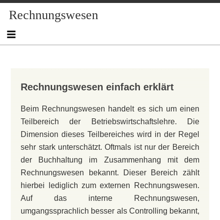
Skip
Skip
Skip
Skip
Skip
Skip
Skip
Skip
Skip
Rechnungswesen
to
to
to
to
to
to
to
to
to
content
NAV_MENU-
NAV_MENU-
NAV_MENU-
NAV_MENU-
MSCHANDL
TEXT-
TEXT-
TEXT-
2
3
4
5
3
4
2
Rechnungswesen einfach erklärt
Beim Rechnungswesen handelt es sich um einen
Teilbereich der Betriebswirtschaftslehre. Die
Dimension dieses Teilbereiches wird in der Regel
sehr stark unterschätzt. Oftmals ist nur der Bereich
der Buchhaltung im Zusammenhang mit dem
Rechnungswesen bekannt. Dieser Bereich zählt
hierbei lediglich zum externen Rechnungswesen.
Auf das interne Rechnungswesen,
umgangssprachlich besser als Controlling bekannt,