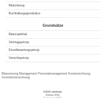
Bilanzierung
Buchhaltungsgrundsätze
Grundsätze
Bilanzwahrheit
Stichtagsprinzip
Einzelbewertungsprinzip
Vorsichtsprinzip
Bilanzierung
Management
Personalmanagement
Kostenrechnung
Investitionsrechnung
©2026 raindrops
Entries RSS
Comments RSS
Raindrops Theme