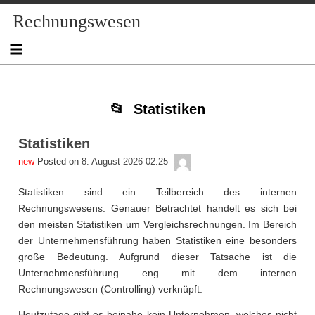
Skip
Skip
Skip
Skip
Skip
Skip
Skip
Skip
Skip
Rechnungswesen
to
to
to
to
to
to
to
to
to
content
NAV_MENU-
NAV_MENU-
NAV_MENU-
NAV_MENU-
MSCHANDL
TEXT-
TEXT-
TEXT-
2
3
4
5
3
4
2
Statistiken
Statistiken
admin
Posted on
8. August 2026 02:25
Statistiken sind ein Teilbereich des internen
Rechnungswesens. Genauer Betrachtet handelt es sich bei
den meisten Statistiken um Vergleichsrechnungen. Im Bereich
der Unternehmensführung haben Statistiken eine besonders
große Bedeutung. Aufgrund dieser Tatsache ist die
Unternehmensführung eng mit dem internen
Rechnungswesen (Controlling) verknüpft.
Heutzutage gibt es beinahe kein Unternehmen, welches nicht