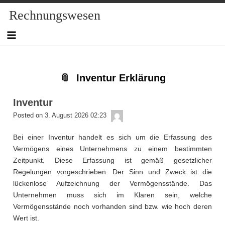
Skip
Skip
Skip
Skip
Skip
Skip
Skip
Skip
Skip
Rechnungswesen
to
to
to
to
to
to
to
to
to
content
NAV_MENU-
NAV_MENU-
NAV_MENU-
NAV_MENU-
MSCHANDL
TEXT-
TEXT-
TEXT-
2
3
4
5
3
4
2
Inventur Erklärung
Inventur
admin
Posted on
3. August 2026 02:23
Bei einer Inventur handelt es sich um die Erfassung des
Vermögens eines Unternehmens zu einem bestimmten
Zeitpunkt. Diese Erfassung ist gemäß gesetzlicher
Regelungen vorgeschrieben. Der Sinn und Zweck ist die
lückenlose Aufzeichnung der Vermögensstände. Das
Unternehmen muss sich im Klaren sein, welche
Vermögensstände noch vorhanden sind bzw. wie hoch deren
Wert ist.