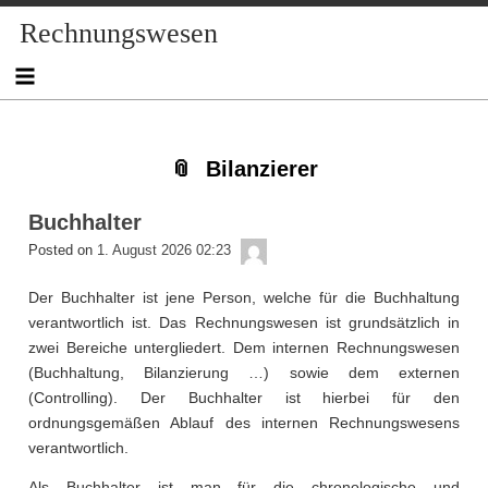
Skip
Skip
Skip
Skip
Skip
Skip
Skip
Skip
Skip
Rechnungswesen
to
to
to
to
to
to
to
to
to
content
NAV_MENU-
NAV_MENU-
NAV_MENU-
NAV_MENU-
MSCHANDL
TEXT-
TEXT-
TEXT-
2
3
4
5
3
4
2
Bilanzierer
Buchhalter
admin
Posted on
1. August 2026 02:23
Der Buchhalter ist jene Person, welche für die Buchhaltung
verantwortlich ist. Das Rechnungswesen ist grundsätzlich in
zwei Bereiche untergliedert. Dem internen Rechnungswesen
(Buchhaltung, Bilanzierung …) sowie dem externen
(Controlling). Der Buchhalter ist hierbei für den
ordnungsgemäßen Ablauf des internen Rechnungswesens
verantwortlich.
Als Buchhalter ist man für die chronologische und