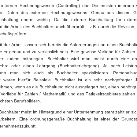
 internen Rechnungswesen (Controlling) dar. Die meisten internen
en Daten des externen Rechnungswesens. Genau aus diesem Gr
uchhaltung enorm wichtig. Da die externe Buchhaltung für exter
rd die Arbeit des Buchhalters auch überprüft – z.B. durch die Revision,
chaftsprüfern.
it der Arbeit lassen sich bereits die Anforderungen an einen Buchhalte
lte er genau und zu verlässlich sein. Eine gewisse Vorliebe für Zahlen
 er zudem mitbringen. Buchhalter wird man meist durch eine ab
Lehre oder einen Lehrgang (Buchhalterlehrgang). Je nach Leistu
ann man sich auch als Buchhalter spezialisieren. Personalbuc
r wären hierfür Beispiele. Buchhalter ist ein sehr nachgefragter 
hmen, wenn es die Buchhaltung nicht ausgelagert hat, einen benötigt
Vorliebe für Zahlen / Mathematik) und des Tätigkeitsgebietes zählen
chsten Berufsbildern.
uchhalter meist im Hintergrund einer Unternehmung steht zählt er sic
tarbeitern. Eine ordnungsgemäße Buchhaltung ist einer der Grundst
ternehmenszukunft.