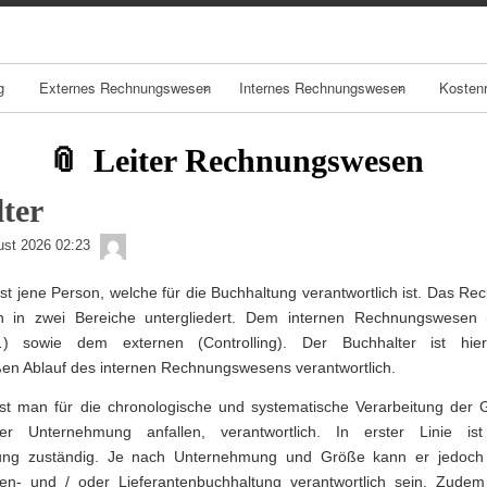
Skip
Skip
Skip
Skip
Skip
Skip
Skip
Skip
Skip
to
to
to
to
to
to
to
to
to
content
NAV_MENU-
NAV_MENU-
NAV_MENU-
NAV_MENU-
MSCHANDL
TEXT-
TEXT-
TEXT-
2
3
4
5
3
4
2
g
Externes Rechnungswesen
Internes Rechnungswesen
Kosten
Buchführung
Controlling
Kostenar
Leiter Rechnungswesen
ung
Bilanz
ter
Kostenst
admin
G&V
nung
ust 2026 02:23
ist jene Person, welche für die Buchhaltung verantwortlich ist. Das 
Anhang
Kostentr
ich in zwei Bereiche untergliedert. Dem internen Rechnungswesen 
ung
…) sowie dem externen (Controlling). Der Buchhalter ist hie
Lagebericht
n Ablauf des internen Rechnungswesens verantwortlich.
ist man für die chronologische und systematische Verarbeitung der G
er Unternehmung anfallen, verantwortlich. In erster Linie is
ung zuständig. Je nach Unternehmung und Größe kann er jedoch 
en- und / oder Lieferantenbuchhaltung verantwortlich sein. Zudem 