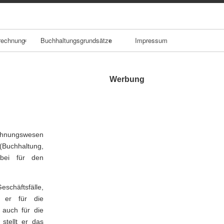
rechnung
Buchhaltungsgrundsätze
Impressum
tenrechn
Bilanzklarheit
Werbung
Stichtagsprinzip
ellenrech
Einzelbewertungs
prinzip
Rechnungswesen
ägerrechn
(Buchhaltung,
Vorsichtsprinzip
rbei für den
eschäftsfälle,
t er für die
auch für die
stellt er das