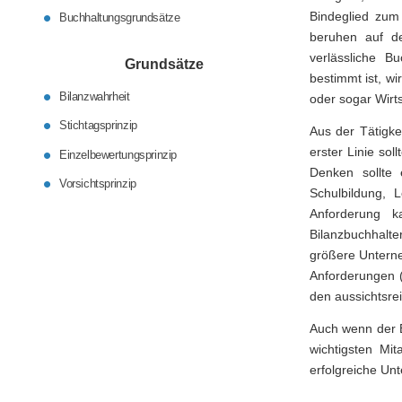
Bindeglied zum
Buchhaltungsgrundsätze
beruhen auf d
verlässliche B
Grundsätze
bestimmt ist, wi
Bilanzwahrheit
oder sogar Wirts
Stichtagsprinzip
Aus der Tätigke
erster Linie sol
Einzelbewertungsprinzip
Denken sollte
Vorsichtsprinzip
Schulbildung, 
Anforderung k
Bilanzbuchhalte
größere Unterne
Anforderungen (
den aussichtsrei
Auch wenn der B
wichtigsten Mi
erfolgreiche Un