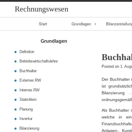
Rechnungswesen
Primary
Start
Grundlagen
Bilanzerstellun
Navigation
Betriebswirtschaft
Grundlagen
slehre
Definition
Buchhal
Buchhalter
Betriebswirtschaftslehre
Posted on
1. Aug
Buchhalter
Statistiken
Der Buchhalter 
Externes RW
ist grundsätzl
Planung
Internes RW
Bilanzierung 
Statistiken
ordnungsgemäße
Inventur
Planung
Als Buchhalter 
welche in ein
Inventur
Finanzbuchhalt
Bilanzierung
Anlagen-, Kund